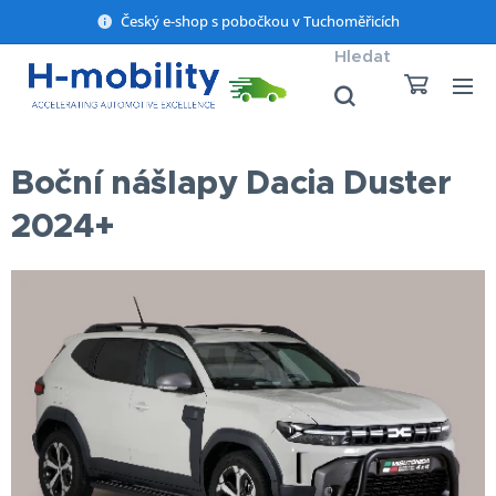
Český e-shop s pobočkou v Tuchoměřicích
Hledat
Boční nášlapy Dacia Duster
2024+