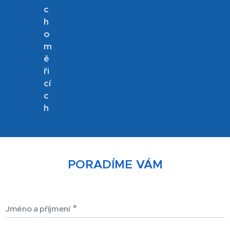
c
h
o
m
ě
ři
cí
c
h
PORADÍME VÁM
Jméno a příjmení