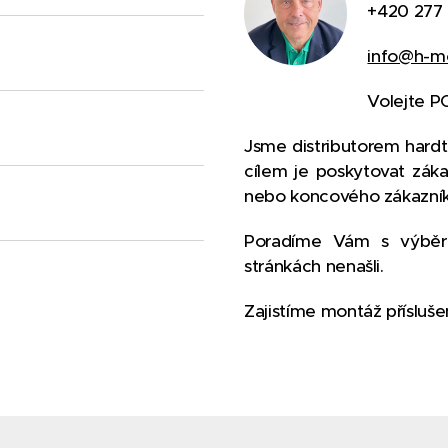
+420 277 
info@h-mo
Volejte P
Jsme distributorem hardto
cílem je poskytovat zákaz
nebo koncového zákazník
Poradíme Vám s výběre
stránkách nenašli.
Zajistíme montáž příslušen