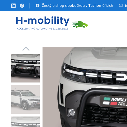
Český e-shop s pobočkou v Tuchoměřicích
i