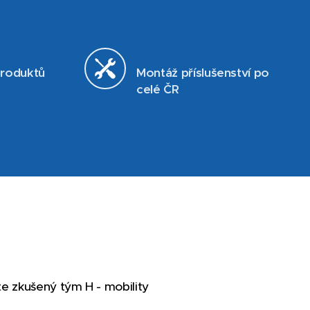
produktů
Montáž příslušenství po
celé ČR
te zkušený tým H - mobility