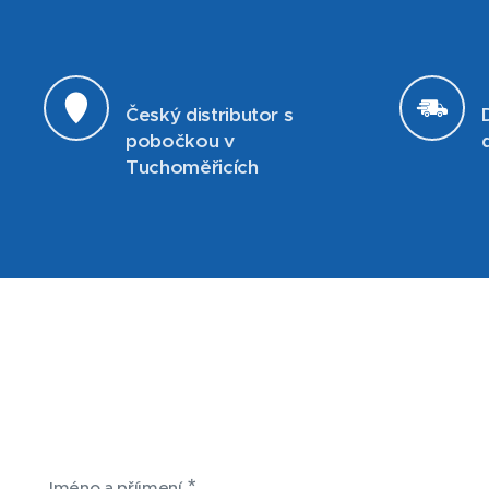
Český distributor s
pobočkou v
Tuchoměřicích
Jméno a příjmení