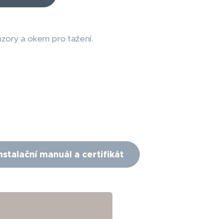
zory a okem pro tažení.
nstalační manuál a certifikát