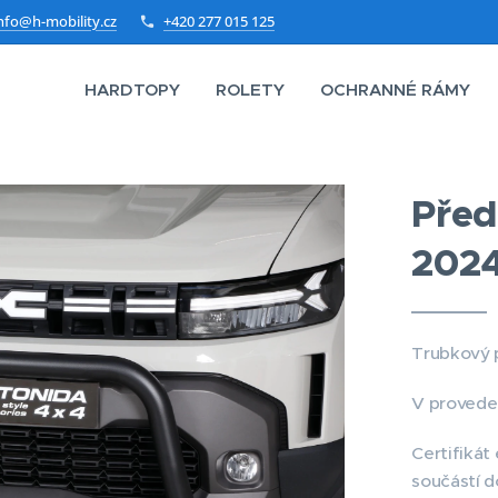
nfo@h-mobility.cz
+420 277 015 125
HARDTOPY
ROLETY
OCHRANNÉ RÁMY
Před
202
Trubkový 
V provede
Certifikát
součástí d