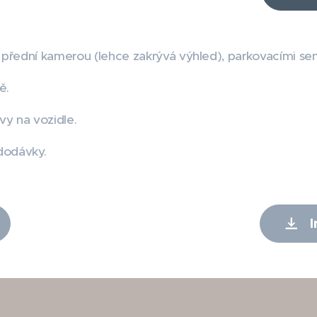
přední kamerou (lehce zakrývá výhled), parkovacími sen
ě.
vy na vozidle.
 dodávky.
I