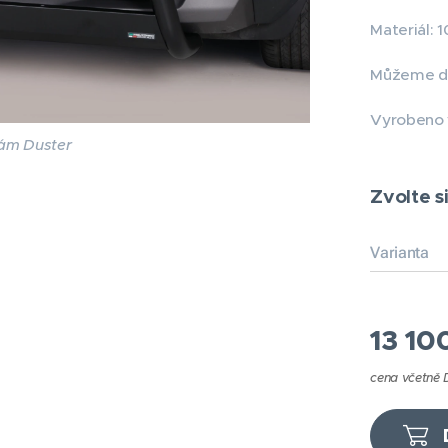
Materiál: 
Můžeme dod
Vyrobeno v
rám Duster
Zvolte si
Varianta
13 10
cena včetně