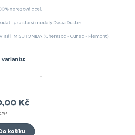
100% nerezová ocel.
at i pro starší modely Dacia Duster.
 Itálii MISUTONIDA (Cherasco - Cuneo - Piemont).
 variantu:
0,00
Kč
 DPH
Do košíku