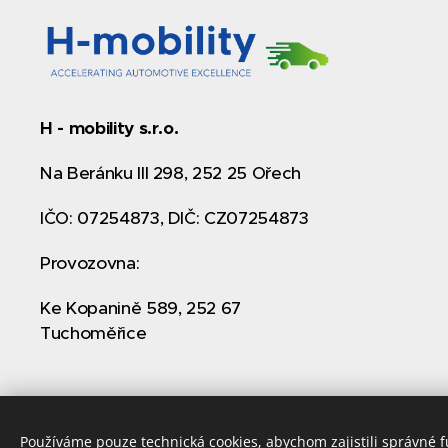
H - mobility s.r.o.
Na Beránku III 298, 252 25 Ořech
IČO: 07254873, DIČ: CZ07254873
Provozovna:
Ke Kopanině 589, 252 67
Tuchoměřice
Používáme pouze technická cookies, abychom zajistili správné 