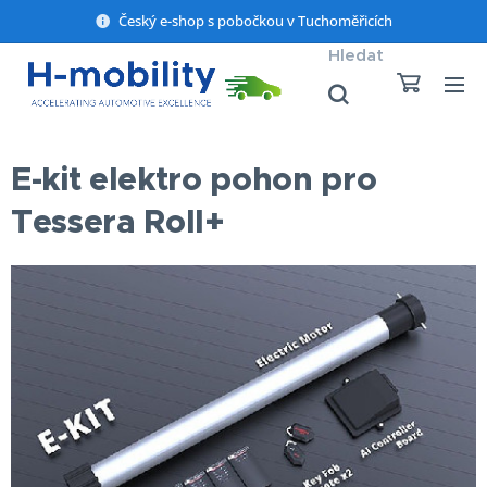
Český e-shop s pobočkou v Tuchoměřicích
Hledat
E-kit elektro pohon pro
Tessera Roll+