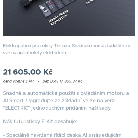
Elektropohon pro rolety Tessera. Snadnou montáží uděláte ze
své manuální rolety elektrickou.
21 605,00
Kč
cena včetně DPH
bez DPH 17 855,37 Kč
Snadné a automatické použití s ​​ovládáním motoru a
AI Smart. Upgradujte ze základní verze na verzi
"ELECTRIC" jednoduchým přidáním naší sady.
Náš futuristický E-Kit obsahuje:
• Speciálně navržená řídicí deska AI s následujícími