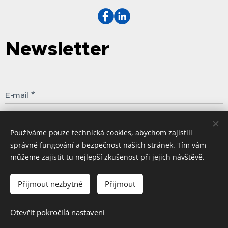
Newsletter
E-mail
Odebíat
Používáme pouze technická cookies, abychom zajistili
správné fungování a bezpečnost našich stránek. Tím vám
můžeme zajistit tu nejlepší zkušenost při jejich návštěvě.
©️ H - mobility s.r.o.
Všechna práva vyhrazena.
Cookies
Přijmout nezbytné
Přijmout
Do košíku
Otevřít pokročilá nastavení