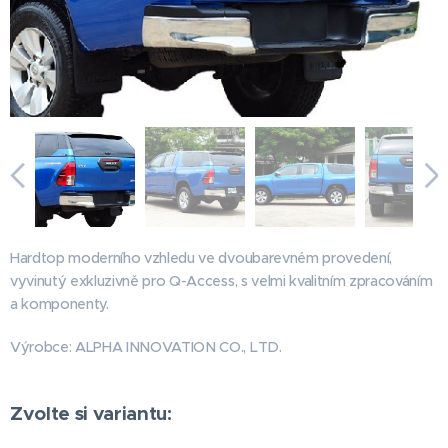
Alpha Type E+ Air Hilux
Hardtop moderního vzhledu ve dvoubarevném provedení,
vyvinutý exkluzivně pro Q-Access, s velmi kvalitním zpracováním
a komponenty.
Výrobce: ALPHA INNOVATION CO., LTD.
Zvolte si variantu: