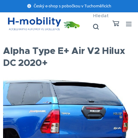
Český e-shop s pobočkou v Tuchoměřicích
Hledat
Alpha Type E+ Air V2 Hilux
DC 2020+