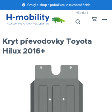
Český e-shop s pobočkou v Tuchoměřicích
Hledat
Kryt převodovky Toyota
Hilux 2016+