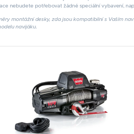
ace nebudete potřebovat žádné speciální vybavení, např
ěry montážní desky, zda jsou kompatibilní s Vaším nav
odelu navijáku.