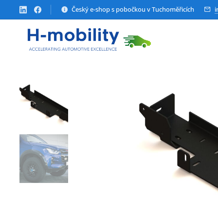
Český e-shop s pobočkou v Tuchoměřicích
i