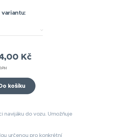
 variantu:
4,00
Kč
 DPH
Do košíku
ci navijáku do vozu. Umožňuje
dou určenou pro konkrétní