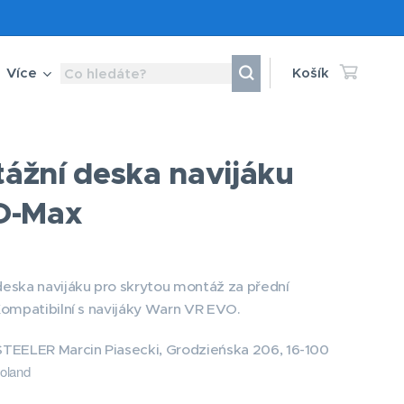
Více
Košík
ážní deska navijáku
D-Max
eska navijáku pro skrytou montáž za přední
Kompatibilní s navijáky Warn VR EVO.
STEELER Marcin Piasecki, Grodzieńska 206, 16-100
oland