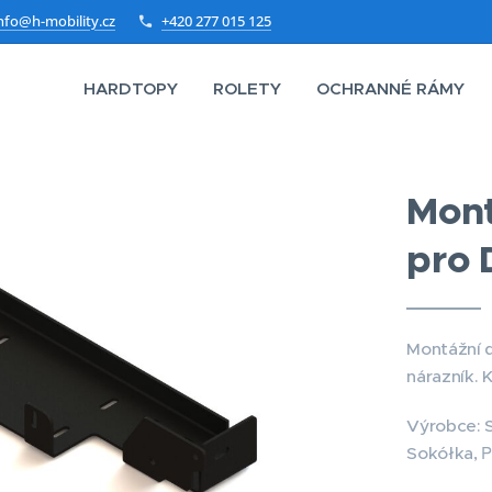
nfo@h-mobility.cz
+420 277 015 125
HARDTOPY
ROLETY
OCHRANNÉ RÁMY
Mont
pro 
Montážní d
nárazník. 
Výrobce: 
P
Sokółka,