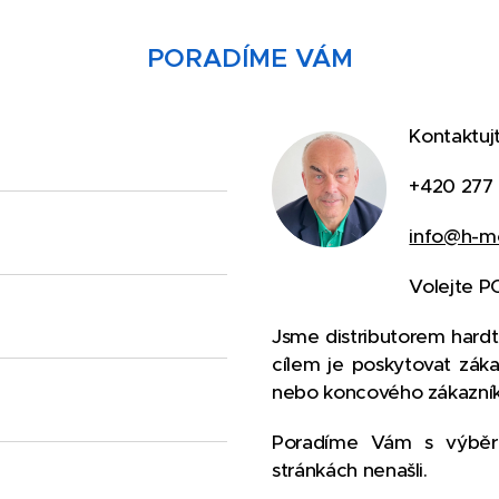
PORADÍME VÁM
Kontaktuj
+420 277 
info@h-mo
Volejte P
Jsme distributorem hardto
cílem je poskytovat zákaz
nebo koncového zákazník
Poradíme Vám s výběre
stránkách nenašli.