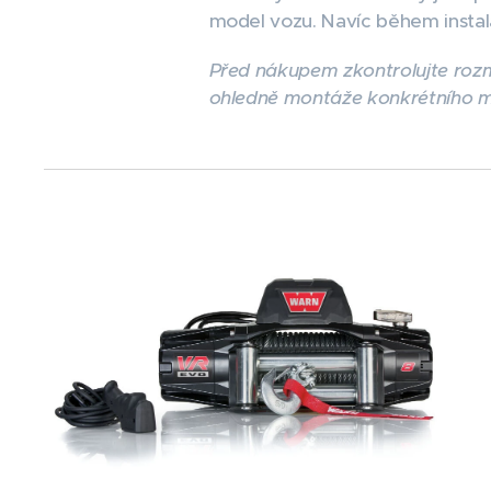
model vozu. Navíc během instal
Před nákupem zkontrolujte rozm
ohledně montáže konkrétního m