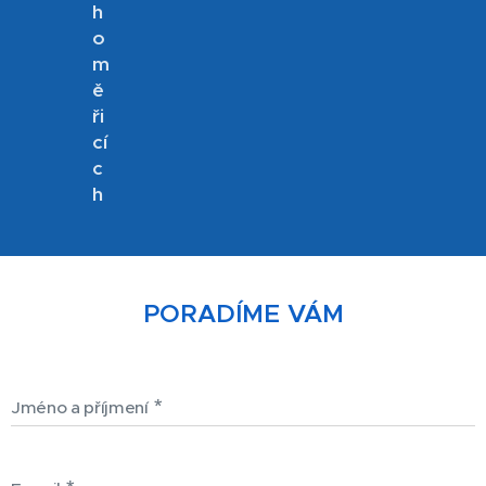
h
o
m
ě
ři
cí
c
h
PORADÍME VÁM
Jméno a příjmení