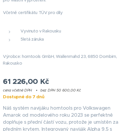
Včetně certifikátu TÜV pro díly
Vyvinuto v Rakousku
5letá záruka
Výrobce: horntools GmbH, Wallenmahd 23, 6850 Dornbirn,
Rakousko
61 226,00
Kč
cena včetně DPH
bez DPH 50 600,00 Kč
Dostupné do 7 dnů
Náš systém navijáku horntools pro Volkswagen
Amarok od modelového roku 2023 se perfektně
doplňuje s přední částí vozu, protože je umístěn za
předním krytem. Integrovaný naviják Alpha 9.5 s