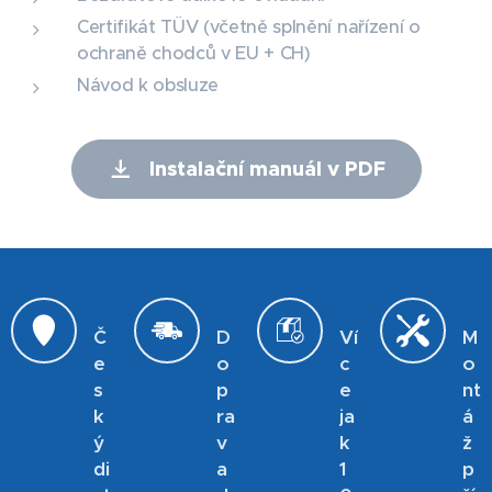
Certifikát TÜV (včetně splnění nařízení o
ochraně chodců v EU + CH)
Návod k obsluze
Instalační manuál v PDF
Č
D
Ví
M
e
o
c
o
s
p
e
nt
k
ra
ja
á
ý
v
k
ž
di
a
1
p