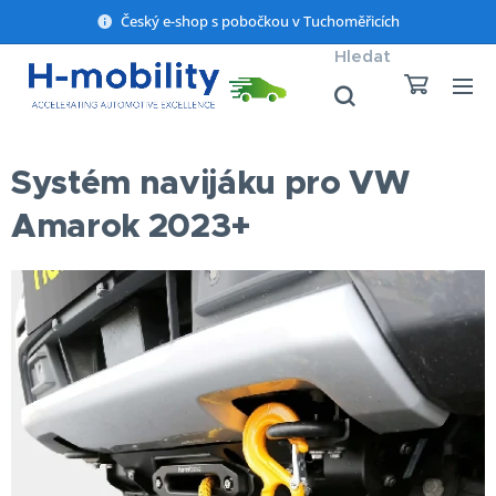
Český e-shop s pobočkou v Tuchoměřicích
Hledat
Systém navijáku pro VW
Amarok 2023+