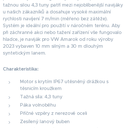
tažnou silou 4,3 tuny patří mezi nejoblíbenější navijáky
u našich zákazníků a dosahuje vysoké maximální
rychlosti navíjení 7 m/min (měřeno bez zátěže).
Systém je ideální pro použití v náročném terénu. Aby
při záchranné akci nebo tažení zařízení vše fungovalo
hladce, je naviják pro VW Amarok od roku výroby
2023 vybaven 10 mm silným a 30 m dlouhým
syntetickým lanem.
Charakteristika:
Motor s krytím IP67 utěsněný drážkou s
těsnicím kroužkem
Tažná síla: 4,3 tuny
Páka volnoběhu
Příčné vzpěry z nerezové oceli
Zesílený lanový buben