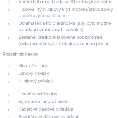
Vnitřní bubnová brzda se 3 brzdovými čelistmi
Tlakově litý hliníkový kryt motoru/převodovky
s práškovým nástřikem
Odnímatelná řídicí jednotka (aby bylo možné
ovládání namontovat libovolně)
Zesílené, práškově lakované pouzdro relé
(ovládací skříňka) z hlubokotaženého plechu
Rozsah dodávky:
Montážní sada
Lanový naviják
Hliníkový průvlak
Upevňovací šrouby
Syntetické lano s hákem
Kabelové dálkové ovládání
Bezdrátové dálkové ovládání