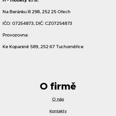
H - mobility s.r.o.
Na Beránku III 298, 252 25 Ořech
IČO: 07254873, DIČ: CZ07254873
Provozovna:
Ke Kopanině 589, 252 67 Tuchoměřice
O firmě
O nás
Kontakty