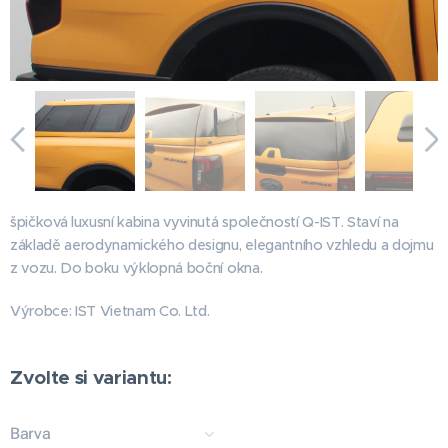
špičková luxusní kabina vyvinutá společností Q-IST. Staví na
základě aerodynamického designu, elegantního vzhledu a dojmu
z vozu. Do boku výklopná boční okna.
Výrobce: IST Vietnam Co. Ltd.
Zvolte si variantu:
Barva