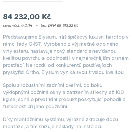
84 232,00
Kč
cena včetně DPH
bez DPH 69 613,22 Kč
Představujeme Elysium, náš špičkový luxusní hardtop v
rámci řady Q-IST. Vyrobeno z výjimečně odolného
vinylesteru, nastavuje nový standard s nevídanou
kvalitou povrchu a odolností i v nejnáročnějším drsném
prostředí. Na rozdíl od konkurentů používajících
pryskyřici Ortho, Elysium vyniká svou trvalou kvalitou.
Spolu s robustními zadními dveřmi, do boku
výklopnými bočními okny a zatížením střechy až 100
kg se jedná o prvotřídní produkt poskytující pohodlí a
funkčnost při jeho používání.
Díky montážnímu systému, výrazně zkracuje dobu
montáže, a tím snižuje náklady na instalaci.