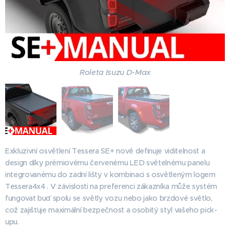
Roleta Isuzu D-Max
Exkluzivní osvětlení Tessera SE+ nově definuje viditelnost a
design díky prémiovému červenému LED světelnému panelu
integrovanému do zadní lišty v kombinaci s osvětleným logem
Tessera4x4 . V závislosti na preferenci zákazníka může systém
fungovat buď spolu se světly vozu nebo jako brzdové světlo,
což zajišťuje maximální bezpečnost a osobitý styl vašeho pick-
upu.