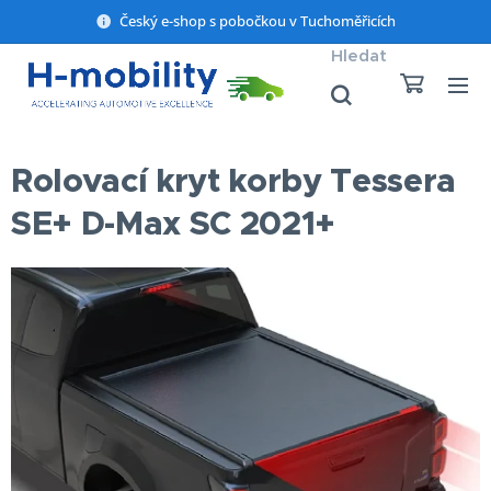
Český e-shop s pobočkou v Tuchoměřicích
Hledat
Rolovací kryt korby Tessera
SE+ D-Max SC 2021+