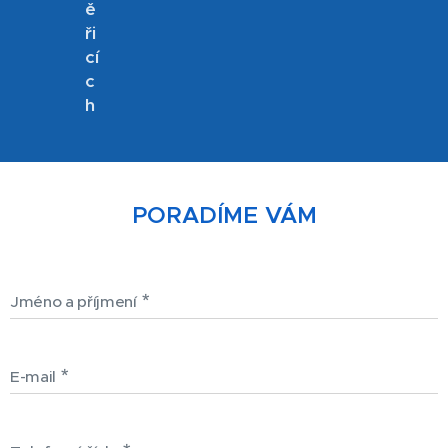
ě
ři
cí
c
h
PORADÍME VÁM
Jméno a příjmení
E-mail