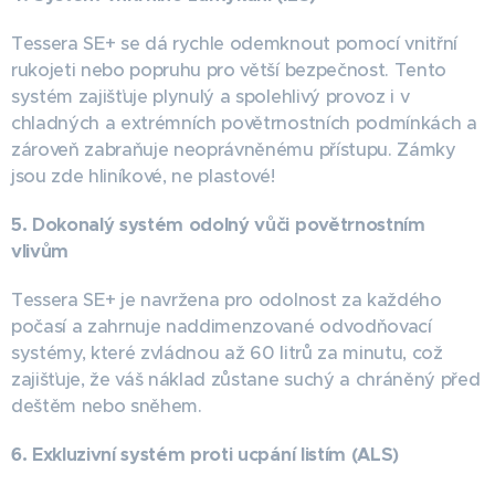
Tessera SE+ se dá rychle odemknout pomocí vnitřní
rukojeti nebo popruhu pro větší bezpečnost. Tento
systém zajišťuje plynulý a spolehlivý provoz i v
chladných a extrémních povětrnostních podmínkách a
zároveň zabraňuje neoprávněnému přístupu. Zámky
jsou zde hliníkové, ne plastové!
5. Dokonalý systém odolný vůči povětrnostním
vlivům
Tessera SE+ je navržena pro odolnost za každého
počasí a zahrnuje naddimenzované odvodňovací
systémy, které zvládnou až 60 litrů za minutu, což
zajišťuje, že váš náklad zůstane suchý a chráněný před
deštěm nebo sněhem.
6. Exkluzivní systém proti ucpání listím (ALS)