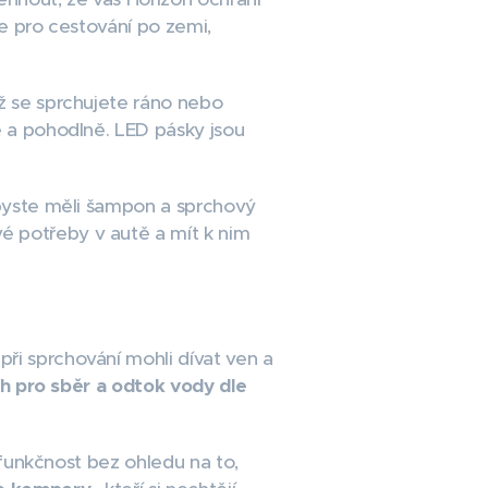
te pro cestování po zemi,
už se sprchujete ráno nebo
ě a pohodlně. LED pásky jsou
byste měli šampon a sprchový
é potřeby v autě a mít k nim
při sprchování mohli dívat ven a
rch pro sběr a odtok vody dle
 funkčnost bez ohledu na to,