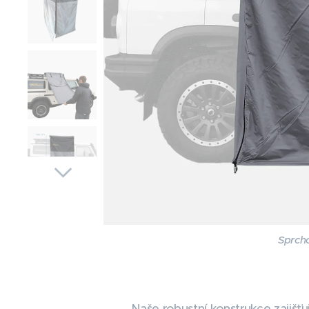
Sprch
Naše robustní konstrukce zajišťu