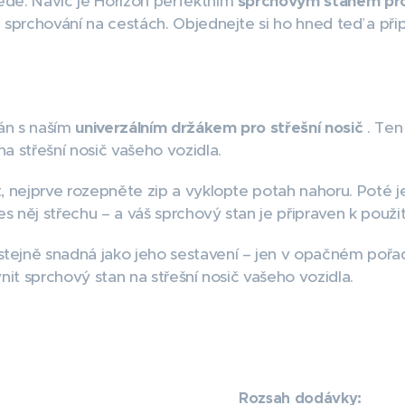
ede. Navíc je Horizon perfektním
sprchovým stanem pr
é sprchování na cestách. Objednejte si ho hned teď a p
án s naším
univerzálním držákem pro střešní nosič
. Ten
a střešní nosič vašeho vozidla.
, nejprve rozepněte zip a vyklopte potah nahoru. Poté je
 něj střechu – a váš sprchový stan je připraven k použit
tejně snadná jako jeho sestavení – jen v opačném pořa
nit sprchový stan na střešní nosič vašeho vozidla.
Rozsah dodávky: