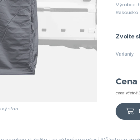
Výrobce: 
Rakousko
Zvolte si
Varianty
Cena
cena včetně
ový stan
je vysokou stabilitu i za větrného počasí. Můžete se spo