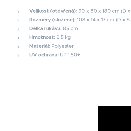
Velikost (otevřená):
90 x 80 x 180 cm (D x
Rozměry (složené):
108 x 14 x 17 cm (D x Š
Délka rukávu:
85 cm
Hmotnost:
9,5 kg
Materiál:
Polyester
UV ochrana:
UPF 50+