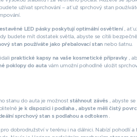
 budete užívat sprchování – ať už sprchový stan používá
mpování.
estavěné LED pásky poskytují optimální osvětlení
, ať 
dy budete mít dostatek světla, abyste se cítili bezpečn
ový stan používáte jako přebalovací stan
nebo šatnu.
idali
praktické kapsy na vaše kosmetické přípravky
, a
né poklopy do auta
vám umožní pohodlně uložit sprchov
ho stanu do auta je možnost
stáhnout závěs
, abyste se 
olitelně
je k dispozici i podlaha , abyste měli čistý pov
ideální sprchový stan s podlahou a odtokem
.
 pro dobrodružství v terénu i na dálnici. Nabízí pohodlí a