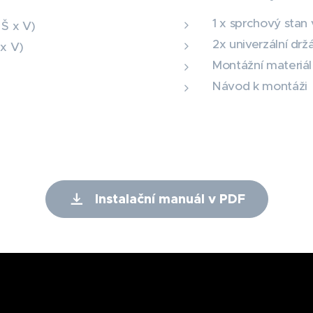
1 x sprchový stan
 Š x V)
2x univerzální drž
 x V)
Montážní materiál
Návod k montáži
Instalační manuál v PDF