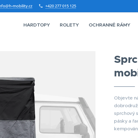
nfo@h-mobility.cz
+420 277 015 125
HARDTOPY
ROLETY
OCHRANNÉ RÁMY
Sprc
mobi
Objevte ná
dobrodružs
sprchový s
pásky a řa
kempování 