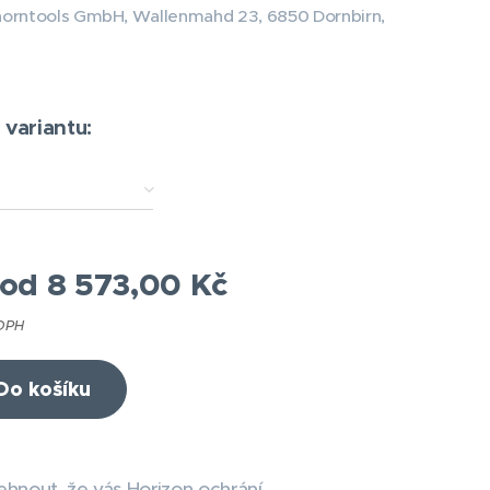
horntools GmbH, Wallenmahd 23, 6850 Dornbirn,
 variantu:
 od
8 573,00
Kč
 DPH
Do košíku
lehnout, že vás Horizon ochrání