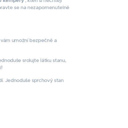
o kempery
, kteří si nechtějí
řipravte se na nezapomenutelné
 vám umožní bezpečně a
dnoduše srolujte látku stanu,
í!
dí. Jednoduše sprchový stan