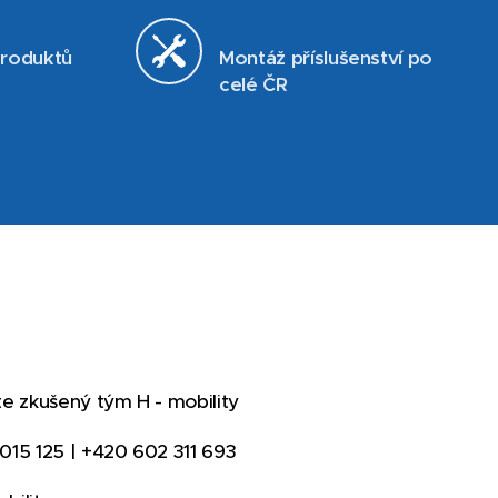
produktů
Montáž příslušenství po
celé ČR
te zkušený tým H - mobility
015 125 | +420 602 311 693