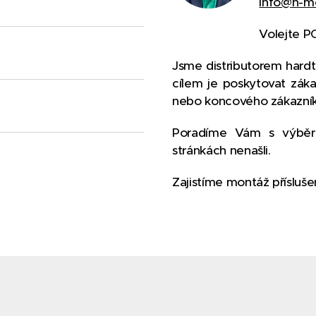
info@h-mo
Volejte P
Jsme distributorem hardto
cílem je poskytovat zákaz
nebo koncového zákazník
Poradíme Vám s výběre
stránkách nenašli.
Zajistíme montáž příslušen