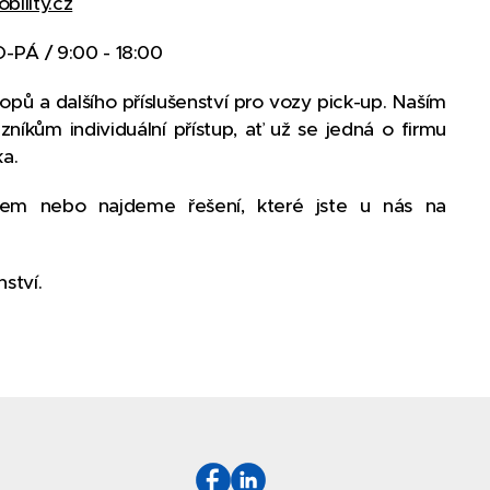
bility.cz
O-PÁ / 9:00 - 18:00
pů a dalšího příslušenství pro vozy pick-up. Naším
níkům individuální přístup, ať už se jedná o firmu
a.
m nebo najdeme řešení, které jste u nás na
ství.