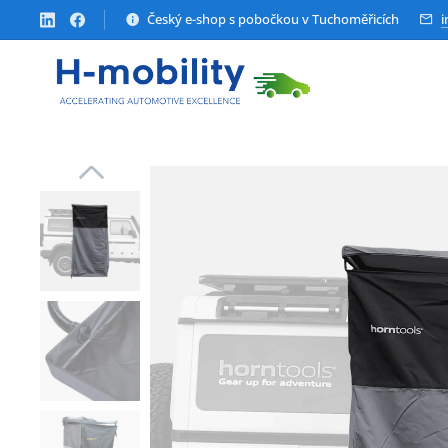
Český e-shop s pobočkou v Tuchoměřicích
i