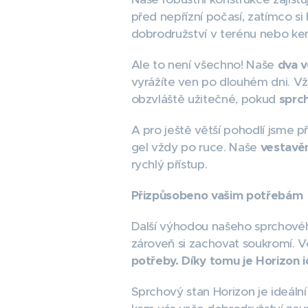
před nepřízní počasí, zatímco si
dobrodružství v terénu nebo ke
Ale to není všechno! Naše
dva v
vyrážíte ven po dlouhém dni. Vž
obzvláště užitečné, pokud
sprch
A pro ještě větší pohodlí jsme př
gel vždy po ruce. Naše
vestavě
rychlý přístup.
Přizpůsobeno vašim potřebám
Další výhodou našeho sprchové
zároveň si zachovat soukromí.
V
potřeby. Díky tomu je Horizon
Sprchový stan Horizon je ideální