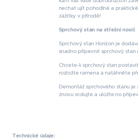
kam vás vaše dobrodružství zav
nechat ujít pohodlné a praktick
zážitky v přírodě!
Sprchový stan na střešní nosič
Sprchový stan Horizon je dodáv
snadno připevnit sprchový stan n
Chcete-li sprchový stan postavit
rozložte ramena a natáhněte přes
Demontáž sprchového stanu je s
znovu srolujte a uložte.
no připev
Technické údaje: