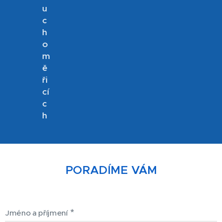
u
c
h
o
m
ě
ři
cí
c
h
PORADÍME VÁM
Jméno a příjmení