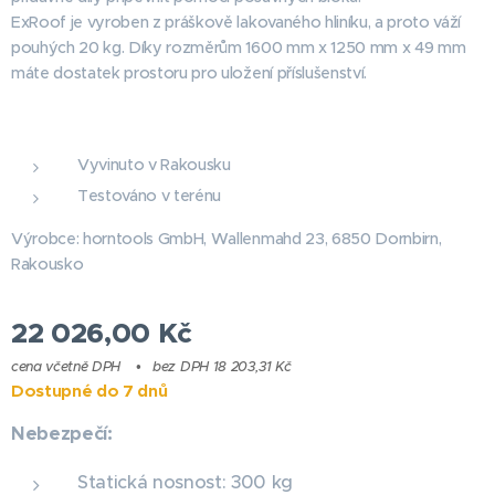
ExRoof je vyroben z práškově lakovaného hliníku, a proto váží
pouhých 20 kg. Díky rozměrům 1600 mm x 1250 mm x 49 mm
máte dostatek prostoru pro uložení příslušenství.
Vyvinuto v Rakousku
Testováno v terénu
Výrobce: horntools GmbH, Wallenmahd 23, 6850 Dornbirn,
Rakousko
22 026,00
Kč
cena včetně DPH
bez DPH 18 203,31 Kč
Dostupné do 7 dnů
Nebezpečí:
Statická nosnost: 300 kg