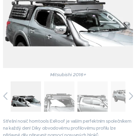
Mitsubishi 2016+
Střešní nosič horntools ExRoof je vaším perfektním společníkem
na každý den! Díky obvodovému profilovému profilu lze
přídavné díly připevnit pomocí posuvných bloků.