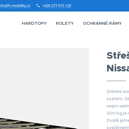
nfo@h-mobility.cz
+420 277 015 125
HARDTOPY
ROLETY
OCHRANNÉ RÁMY
Stře
Niss
Střešní no
systém. St
nejen velm
300 kg je
Zvolili js
systémem i