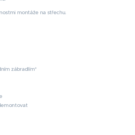
žnostmi montáže na střechu.
dním zábradlím*
e
o demontovat