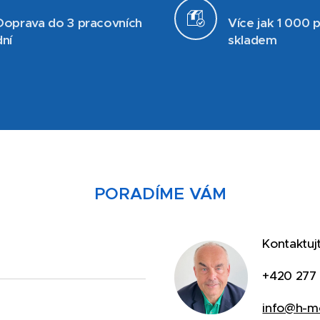
Doprava do 3 pracovních
Více jak 1 000 
dní
skladem
PORADÍME VÁM
Kontaktuj
+420 277 
info@h-mo