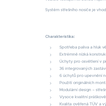
Systém střešního nosiče je vhod
Charakteristika:
Spotřeba paliva a hluk v
Extrémně nízká konstruk
Úchyty pro osvětlení v 
36 integrovaných zastáv
6 úchytů pro upevnění n
Použití originálních mon
Modulární design – střeš
Vysoce kvalitní práškově
Kvalita ověřená TÜV a v