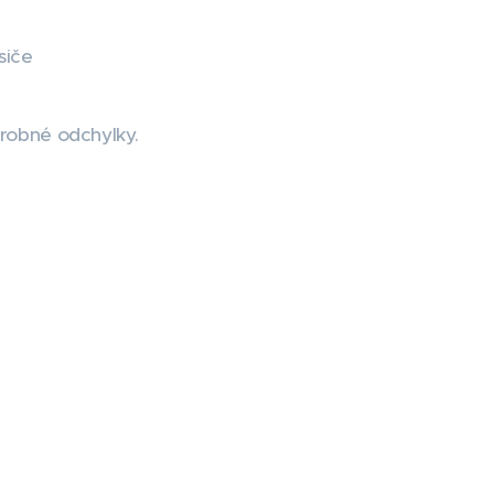
siče
drobné odchylky.