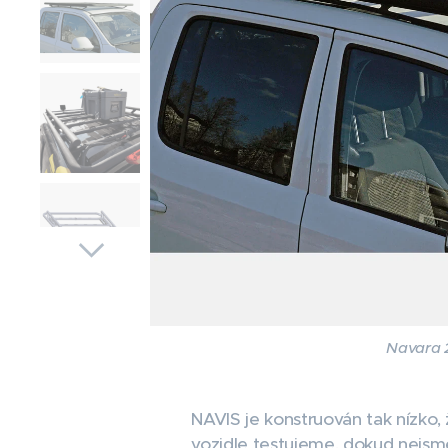
Navara 
NAVIS je konstruován tak nízko,
vozidle testujeme, dokud nejsm