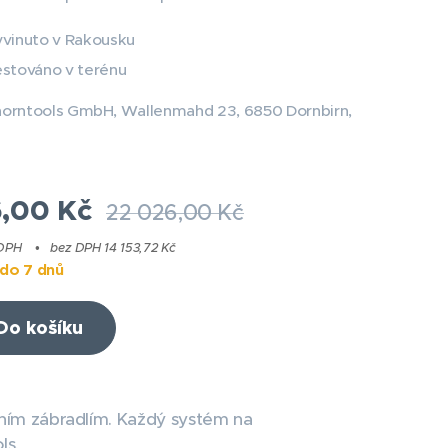
vinuto v Rakousku
stováno v terénu
horntools GmbH, Wallenmahd 23, 6850 Dornbirn,
6,00
Kč
22 026,00
Kč
 DPH
bez DPH 14 153,72 Kč
do 7 dnů
Do košíku
dním zábradlím. Každý systém na
ls.