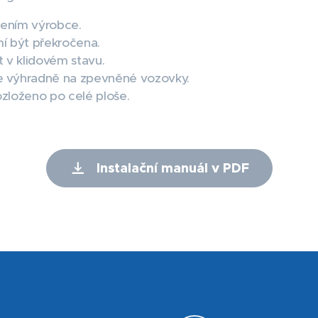
lením výrobce.
 být překročena.
t v klidovém stavu.
e výhradně na zpevněné vozovky.
zloženo po celé ploše.
Instalační manuál v PDF