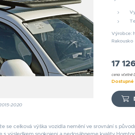
Vy
Te
Výrobce: 
Rakousko
17 12
cena včetně
Dostupné 
2015-2020
 že se celková výška vozidla nemění ve srovnání s půvo
e s výsledkem spokojeni a nedosáhneme kvality Horntoo