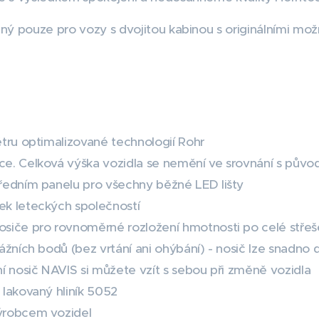
ný pouze pro vozy s dvojitou kabinou s originálními mo
ětru optimalizované technologií Rohr
ce. Celková výška vozidla se nemění ve srovnání s půvo
předním panelu pro všechny běžné LED lišty
ek leteckých společností
osiče pro rovnoměrné rozložení hmotnosti po celé střeš
tážních bodů (bez vrtání ani ohýbání) - nosič lze snadn
ní nosič NAVIS si můžete vzít s sebou při změně vozidla
 lakovaný hliník 5052
ýrobcem vozidel