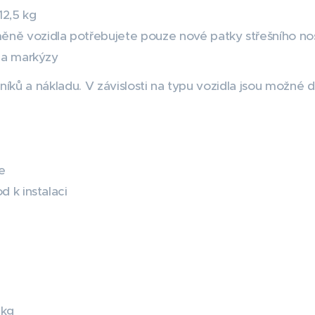
12,5 kg
ně vozidla potřebujete pouze nové patky střešního no
y a markýzy
íků a nákladu. V závislosti na typu vozidla jsou možné 
e
d k instalaci
g
 kg