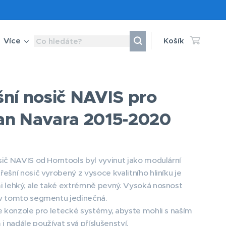
Více
Košík
šní nosič NAVIS pro
an Navara 2015-2020
sič NAVIS od Horntools byl vyvinut jako modulární
řešní nosič vyrobený z vysoce kvalitního hliníku je
i lehký, ale také extrémně pevný. Vysoká nosnost
 v tomto segmentu jedinečná.
me konzole pro letecké systémy, abyste mohli s naším
 nadále používat svá příslušenství.