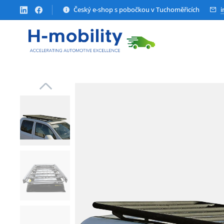
Český e-shop s pobočkou v Tuchoměřicích
i