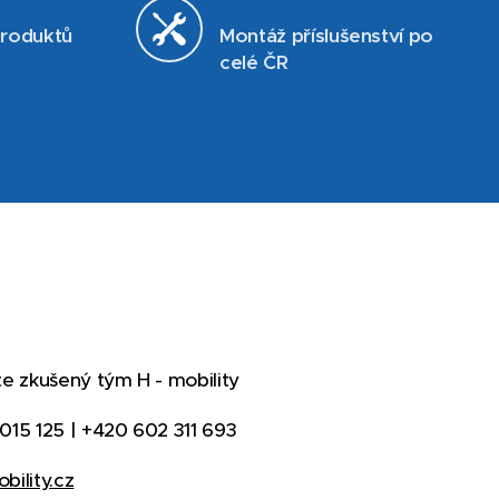
produktů
Montáž příslušenství po
celé ČR
te zkušený tým H - mobility
015 125 | +420 602 311 693
bility.cz