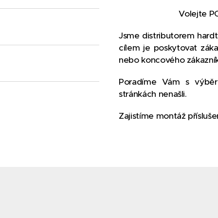
Volejte P
Jsme distributorem hardto
cílem je poskytovat zákaz
nebo koncového zákazník
Poradíme Vám s výběre
stránkách nenašli.
Zajistíme montáž příslušen